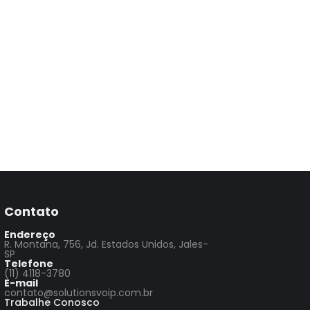
Contato
Endereço
R. Montana, 756, Jd. Estados Unidos, Jales-
SP
Telefone
(11) 4118-3780
E-mail
contato@solutionsvoip.com.br
Trabalhe Conosco