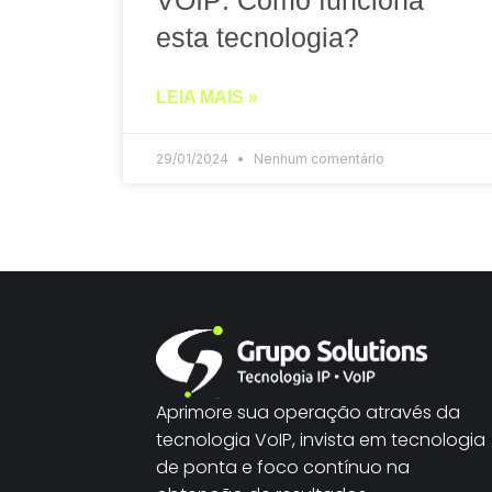
VOIP: Como funciona
esta tecnologia?
LEIA MAIS »
29/01/2024
Nenhum comentário
Aprimore sua operação através da
tecnologia VoIP, invista em tecnologia
de ponta e foco contínuo na