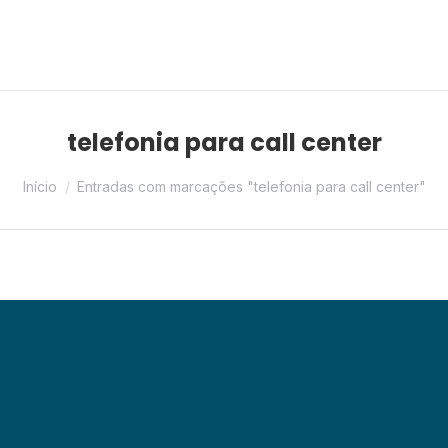
telefonia para call center
Você está aqui:
Início
Entradas com marcações "telefonia para call center"